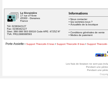
provenant de votre site.
La Givrainière
Informations
17 rue d’Yèvre
45300 - Givraines
•
Nous contacter
France
•
Qui sommes-nous ?
•
Actualités de la boutique
Tél: 0238342127
Fax: 0238342127
Siret: 388 088 593 00016 Code APE: 4725Z N°
•
Conditions générales de vente
TVA: FR11388088593
•
Modes de paiement
Porte-Assiette
•
Support Thiercelin 6 bras
•
Support Thiercelin 8 bras
•
Support Thiercelin
Les frais de livraison ne sont pas inclu
Pendant une période 
Pendant une périod
Copyri