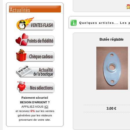
Quelques articles... Les 
Butée réglable
Paiement sécurisé
Payez en toute confiance
3.00 €
BESOIN D'ARGENT ?
AFFILIEZ-VOUS
ICI
et recevez
6%
sur les ventes
générées par les visiteurs