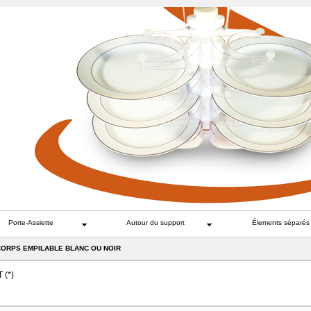
Porte-Assiette
Autour du support
Élements séparés
CORPS EMPILABLE BLANC OU NOIR
 (
*
)