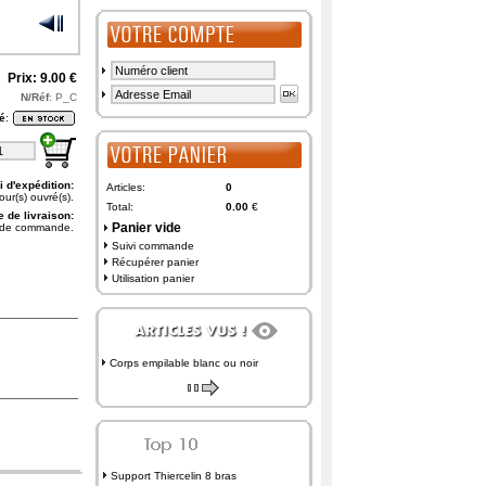
Prix: 9.00 €
N/Réf
: P_C
té
:
i d'expédition:
Articles:
0
our(s) ouvré(s).
Total:
0.00
€
e de livraison:
Panier vide
n de commande.
Suivi commande
Récupérer panier
Utilisation panier
Corps empilable blanc ou noir
Support Thiercelin 8 bras