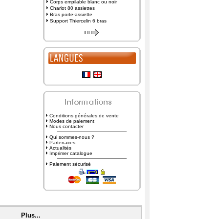
Corps empilable blanc ou noir
Chariot 80 assiettes
Bras porte-assiette
Support Thiercelin 6 bras
Conditions générales de vente
Modes de paiement
Nous contacter
Qui sommes-nous ?
Partenaires
Actualités
Imprimer catalogue
Paiement sécurisé
Plus...