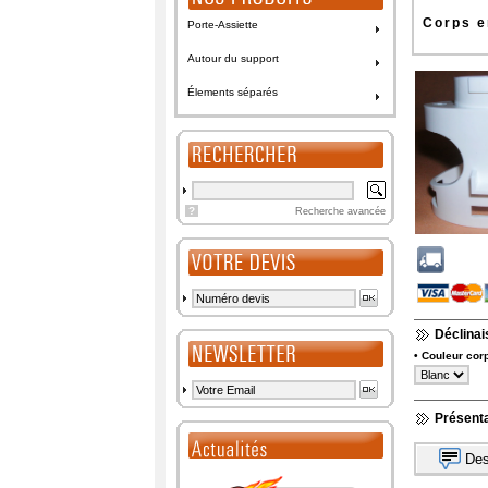
Corps e
Porte-Assiette
Autour du support
Élements séparés
?
Recherche avancée
Déclina
• Couleur cor
Présenta
Des