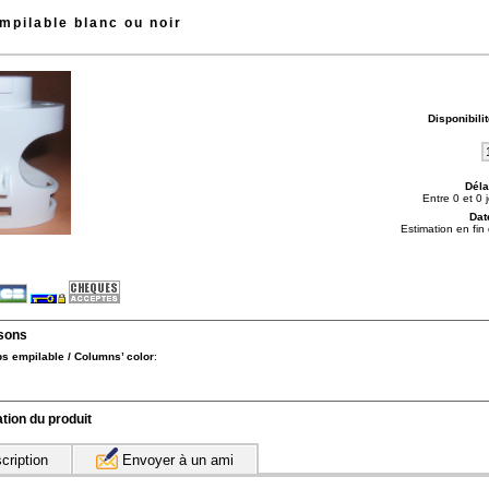
mpilable blanc ou noir
Disponibili
Déla
Entre 0 et 0 j
Dat
Estimation en fi
isons
ps empilable / Columns’ color
:
tion du produit
cription
Envoyer à un ami