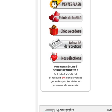
Paiement sécurisé
Payez en toute confiance
BESOIN D'ARGENT ?
AFFILIEZ-VOUS
ICI
et recevez
6%
sur les ventes
générées par les visiteurs
provenant de votre site.
La Givrainière
Inf