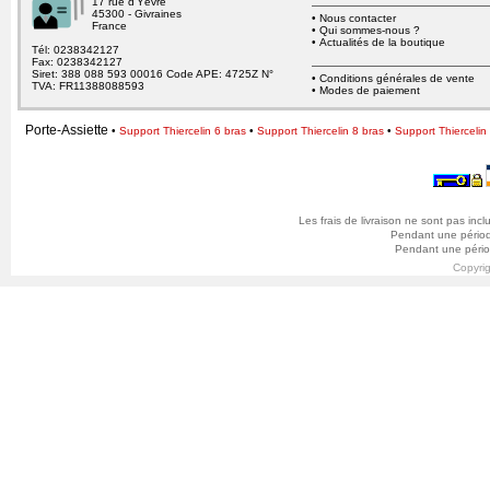
17 rue d’Yèvre
45300 - Givraines
•
Nous contacter
France
•
Qui sommes-nous ?
•
Actualités de la boutique
Tél: 0238342127
Fax: 0238342127
Siret: 388 088 593 00016 Code APE: 4725Z N°
•
Conditions générales de vente
TVA: FR11388088593
•
Modes de paiement
Porte-Assiette
•
Support Thiercelin 6 bras
•
Support Thiercelin 8 bras
•
Support Thiercelin
Les frais de livraison ne sont pas inclu
Pendant une période 
Pendant une périod
Copyri