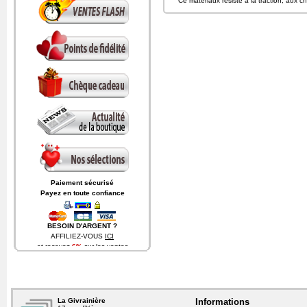
Ce matériaux résiste à la traction, aux c
Paiement sécurisé
Payez en toute confiance
BESOIN D'ARGENT ?
AFFILIEZ-VOUS
ICI
et recevez
6%
sur les ventes
générées par les visiteurs
provenant de votre site.
La Givrainière
Informations