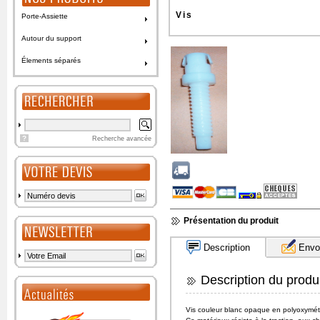
Vis
Porte-Assiette
Autour du support
Élements séparés
?
Recherche avancée
Présentation du produit
Description
Envoy
Description du produi
Vis couleur blanc opaque en polyoxymé